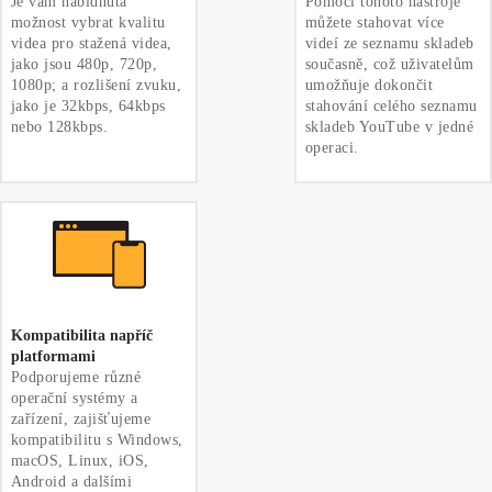
Je vám nabídnuta
Pomocí tohoto nástroje
možnost vybrat kvalitu
můžete stahovat více
videa pro stažená videa,
videí ze seznamu skladeb
jako jsou 480p, 720p,
současně, což uživatelům
1080p; a rozlišení zvuku,
umožňuje dokončit
jako je 32kbps, 64kbps
stahování celého seznamu
nebo 128kbps.
skladeb YouTube v jedné
operaci.
Kompatibilita napříč
platformami
Podporujeme různé
operační systémy a
zařízení, zajišťujeme
kompatibilitu s Windows,
macOS, Linux, iOS,
Android a dalšími