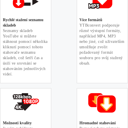
Rychlé stažení seznamu
Více formátů
skladeb
YTBconvert podporuje
Seznamy skladeb
různé výstupní formáty,
YouTube si můžete
například MP4, MP3
stáhnout pomocí několika
nebo jiné, což uživatelům
kliknutí pomocí tohoto
umožňuje zvolit
stahovače seznamu
požadovaný formát
skladeb, což šetří čas a
souboru pro svůj stažený
úsilí ve srovnání se
obsah.
stahováním jednotlivých
videí.
Možnosti kvality
Hromadné stahování