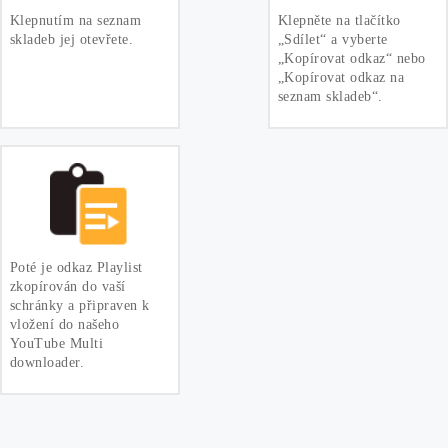
Klepnutím na seznam
Klepněte na tlačítko
skladeb jej otevřete.
„Sdílet“ a vyberte
„Kopírovat odkaz“ nebo
„Kopírovat odkaz na
seznam skladeb“.
Poté je odkaz Playlist
zkopírován do vaší
schránky a připraven k
vložení do našeho
YouTube Multi
downloader.