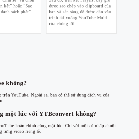
“Chia sẻ” và chọn
Sau đó, liên kết Playlist bây giờ
n kết” hoặc “Sao
được sao chép vào clipboard của
 danh sách phát”.
bạn và sẵn sàng để được dán vào
trình tải xuống YouTube Multi
của chúng tôi.
ube không?
 trên YouTube. Ngoài ra, bạn có thể sử dụng dịch vụ của
ác.
ùng một lúc với YTBconvert không?
YouTube hoàn chỉnh cùng một lúc. Chỉ với một cú nhấp chuột
g từng video riêng lẻ.