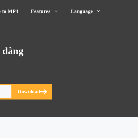
 to MP4
Features
Language
ễ dàng
Download