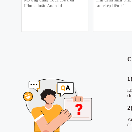
Mở ứng dụng YouTube trên
Tìm danh sách phá
iPhone hoặc Android
sao chép liên kết.
C
';
1
Kh
ch
2
Vâ
du