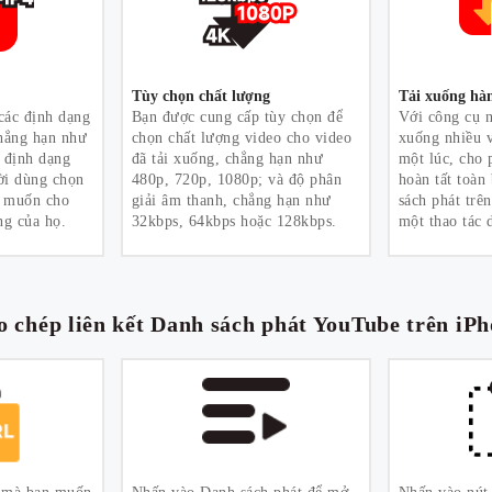
Tùy chọn chất lượng
Tải xuống hàn
các định dạng
Bạn được cung cấp tùy chọn để
Với công cụ n
chẳng hạn như
chọn chất lượng video cho video
xuống nhiều v
 định dạng
đã tải xuống, chẳng hạn như
một lúc, cho
ời dùng chọn
480p, 720p, 1080p; và độ phân
hoàn tất toàn
g muốn cho
giải âm thanh, chẳng hạn như
sách phát trê
ng của họ.
32kbps, 64kbps hoặc 128kbps.
một thao tác 
o chép liên kết Danh sách phát YouTube trên iP