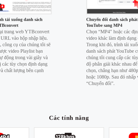
nh tải xuống danh sách
Chuyển đổi danh sách phát
TBconvert
YouTube sang MP4
ại trang web YTBconvert
Chọn “MP4" hoặc các địn
 URL vào hộp nhập liệu.
video khác làm định dạng 
, công cụ của chúng tôi sẽ
Trong khi đó, trình tải xu
ược video Playlist bạn
danh sách phát YouTube c
ự động trong vài giây và
chúng tôi cung cấp các tù
hị các tùy chọn định dạng
độ phân giải khác nhau để
và chất lượng bên cạnh
chọn, chẳng hạn như 480p
hoặc 1080p. Sau đó nhấp 
“Chuyển đổi”.
Các tính năng