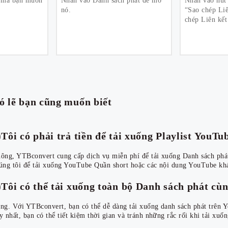
t mà bạn muốn
Nhấn vào Danh sách phát để mở
Nhấn vào nút 
nó.
“Sao chép Liê
chép Liên kết
ó lẽ bạn cũng muốn biết
)Tôi có phải trả tiền để tải xuống Playlist YouT
ông, YTBconvert cung cấp dịch vụ miễn phí để tải xuống Danh sách phát
úng tôi để tải xuống YouTube Quần short hoặc các nội dung YouTube kh
)Tôi có thể tải xuống toàn bộ Danh sách phát c
ng. Với YTBconvert, bạn có thể dễ dàng tải xuống danh sách phát trên 
y nhất, bạn có thể tiết kiệm thời gian và tránh những rắc rối khi tải xuốn